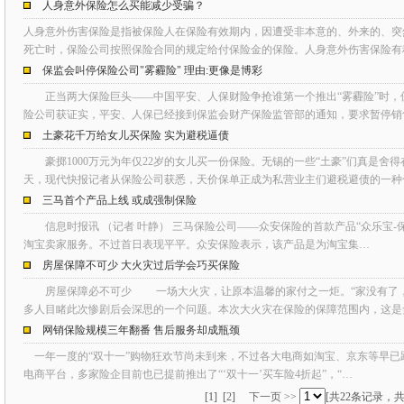
人身意外保险怎么买能减少受骗？
人身意外伤害保险是指被保险人在保险有效期内，因遭受非本意的、外来的、突
死亡时，保险公司按照保险合同的规定给付保险金的保险。人身意外伤害保险有
保监会叫停保险公司"雾霾险" 理由:更像是博彩
正当两大保险巨头——中国平安、人保财险争抢谁第一个推出“雾霾险”时，
险公司获证实，平安、人保已经接到保监会财产保险监管部的通知，要求暂停销
土豪花千万给女儿买保险 实为避税逼债
豪掷1000万元为年仅22岁的女儿买一份保险。无锡的一些“土豪”们真是舍
天，现代快报记者从保险公司获悉，天价保单正成为私营业主们避税避债的一
三马首个产品上线 或成强制保险
信息时报讯 （记者 叶静） 三马保险公司——众安保险的首款产品“众乐宝-保
淘宝卖家服务。不过首日表现平平。众安保险表示，该产品是为淘宝集…
房屋保障不可少 大火灾过后学会巧买保险
房屋保障必不可少 一场大火灾，让原本温馨的家付之一炬。“家没有了，
多人目睹此次惨剧后会深思的一个问题。本次大火灾在保险的保障范围内，这是
网销保险规模三年翻番 售后服务却成瓶颈
一年一度的“双十一”购物狂欢节尚未到来，不过各大电商如淘宝、京东等早已
电商平台，多家险企目前也已提前推出了“‘双十一’买车险4折起”，“…
[
1
]
[
2
]
下一页 >>
[共22条记录，共2