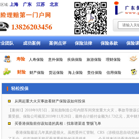
上海
广东
江苏
北京
区域:
专业团队
成功案例
案例点评
保险法律
保险条款
保险
寿险
人寿保险
意外保险
疾病保险
旅游保险
理财保险
财险
财产保险
货运保险
海上保险
责任保险
信用保险
轻松投保
从两起重大火灾事故看财产保险该如何投保
【案例1】2018年9月5日，某轮胎制造公司内部车间突发重大火灾，事故导致
重受损。保险公司截至2019年11月28日，最终合计赔付金额为1.72亿元，其中财
买香港保险前你该知道的真相：找靠谱渠道 警惕飞单
香港保险最近几年真的是很火。虽然受外汇管制、CRS（涉税信息自动交换
了不少，但咨询能不能买香港重疾险的还是很多。 今天就来说说香港保险的