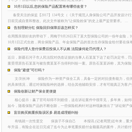
10月1日以后,您的保险产品配置将有哪些改变？
备受关注的保监【2017】134号文（《关于规范人身保险公司产品开发设计行为
日前完成自查和整改。此次文件被称为“让保险姓保”的史上最严监管要求。 …
告别理财分红 保险回归保障后该怎样买？
在周围亲朋好友的带动下，周梅于9月26日买了某大型保险公司的一份年金险，10
10月1日正式生效，两全保险产品、年金保险产品的首次生存保险金给付要在保
保险代理人垫付保费后投保人不认账 法院缘何处罚代理人？
近日，新疆石河子市人民法院对伪造证据的当事人石某某下达了处罚决定书，罚款50
案受理原告石某某与被告窦某某不当得利纠纷一案。原告石某某诉称，其为保险推销
保险“避债”可行吗？
文/刘长坤 保险作为一种资产保全工具，具备一定的对抗债务能力，但并
的具体情况，通过对保险险种的选择，结合其他辅助安排，才有可能真正为客户
保险创新让财产保全更便捷
核心提示：赢了官司却得不到赔偿，这在诉讼案件中很常见，多年来，如何破
如今，随着保险产品的不断创新，一些保险机构针对这种现象推出了“诉讼财产保
盲目购买购重疾险误区多 易造成理赔纠纷
有钱就一次性趸交 保孩子不保自己 本报讯 (记者周慧)近年来，重大
年升温，有险企在近日完成了迄今为止单笔重疾赔付金额最高的案件，共计赔付客