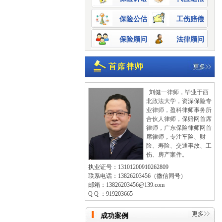
保险公估
工伤赔偿
保险顾问
法律顾问
刘健一律师，毕业于西
北政法大学，资深保险专
业律师，盈科律师事务所
合伙人律师，保赔网首席
律师，广东保险律师网首
席律师，专注车险、财
险、寿险、交通事故、工
伤、房产案件。
执业证号：13101200910262809
联系电话：13826203456（微信同号）
邮箱：13826203456@139.com
Q Q ：919203665
成功案例