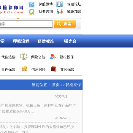
保赔微博
保赔论坛
我要咨询
诚邀加盟
课堂
理赔流程
赔偿标准
曝光台
代位追偿
保险公估
轻松投保
责任保险
信用保险
其它保险
当前位置： 首页 >> 轻松投保
2022/3/4
该公司房屋建筑物、机械设备、原材料及在产品均严
产险物质损失8700万…
2018-5-13
机制）的影响，投资理财性质的大额保单已经少
优点与缺点。或者…