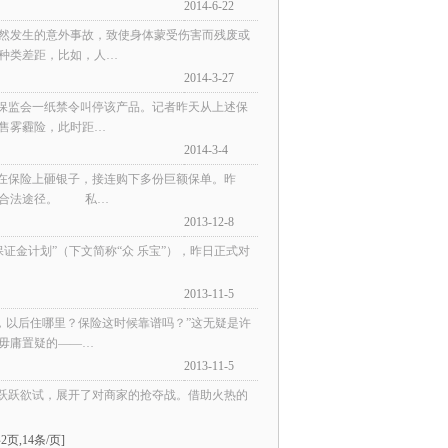
2014-6-22
然发生的意外事故，致使身体蒙受伤害而残废或
种类差距，比如，人…
2014-3-27
保监会一纸禁令叫停该产品。记者昨天从上述保
售雾霾险，此时距…
2014-3-4
得在保险上砸银子，接连购下多份巨额保单。昨
种合法途径。 私…
2013-12-8
证金计划”（下文简称“众 乐宝”），昨日正式对
2013-11-5
以后住哪里？保险这时候靠谱吗？”这无疑是许
毋庸置疑的——…
2013-11-5
跃跃欲试，展开了对商家的抢夺战。借助火热的
页,14条/页]