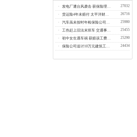
27032
·
发电厂遭台风袭击 获保险理…
26716
·
货运险4年未赔付 太平洋财…
25980
·
汽车虽未按时年检保险公司…
25455
·
工伤赶上旧法末班车 交通事…
25290
·
初中女生遇车祸 获赔误工费…
24434
·
保险公司追讨10万元建筑工…