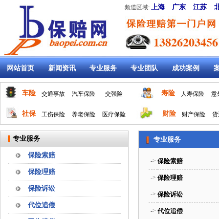
上海
广东
江苏
频道区域:
网站首页
新闻资讯
专业服务
专业团队
成功案例
车险
寿险
交通事故
汽车保险
交强险
人寿保险
意
社保
财险
工伤保险
养老保险
医疗保险
财产保险
货
专业服务
专业服务
保险索赔
->
保险索赔
保险理赔
->
保险理赔
保险诉讼
->
保险诉讼
代位追偿
->
代位追偿