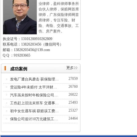
业律师，盈科律师事务所
合伙人律师，保赔网首席
律师，广东保险律师网首
席律师，专注车险、财
险、寿险、交通事故、工
伤、房产案件。
执业证号：13101200910262809
联系电话：13826203456（微信同号）
邮箱：13826203456@139.com
Q Q ：919203665
成功案例
27059
·
发电厂遭台风袭击 获保险理…
26760
·
货运险4年未赔付 太平洋财…
26022
·
汽车虽未按时年检保险公司…
25493
·
工伤赶上旧法末班车 交通事…
25327
·
初中女生遇车祸 获赔误工费…
24464
·
保险公司追讨10万元建筑工…