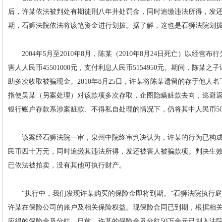
后，许某依法被判处有期徒刑八年并处罚金，同时追缴违法所得，发
期，石狮法院依法将该笔资金进行划拨。据了解，这也是石狮法院划
2004年5月至2010年8月，陈某（2010年8月24日死亡）以经营
害人人民币45501000元，支付利息人民币5154950元。期间，陈
助多次收取被骗现金。2010年8月25日，许某将陈某遗留的存于他人名下
指使吴某（另案处理）对该款项多次存取，企图隐瞒赃款去向，逃避返还
银行账户存款系涉案赃款、不得私自处理的情况下，仍将其中人民币50
该案经石狮法院一审，泉州中院终审判决认为，许某的行为已构成
民币四十万元，同时追缴其违法所得，发还被害人被骗款项。判决生
已依法被拍卖，没有其他可执行财产。
“执行中，我们发现许某购买的保险金即将到期。”石狮法院执行庭负
许某在保险公司的账户及相关保险权益。现保险合同已到期，根据相
应得的保险金及分红。日前，许某的保险金及分红50万余元已划入法院