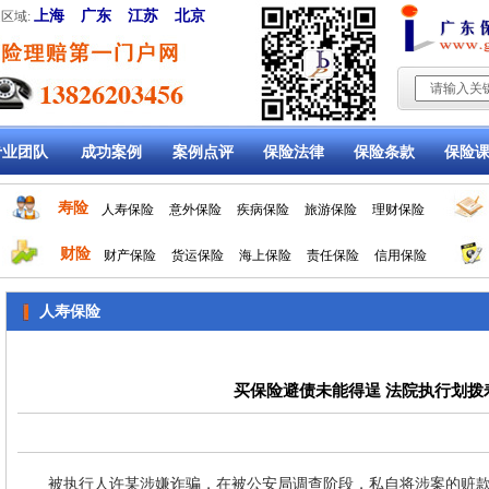
上海
广东
江苏
北京
区域:
专业团队
成功案例
案例点评
保险法律
保险条款
保险
寿险
人寿保险
意外保险
疾病保险
旅游保险
理财保险
财险
财产保险
货运保险
海上保险
责任保险
信用保险
人寿保险
买保险避债未能得逞 法院执行划拨
被执行人许某涉嫌诈骗，在被公安局调查阶段，私自将涉案的赃款