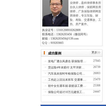
业律师，盈科律师事务所
合伙人律师，保赔网首席
律师，广东保险律师网首
席律师，专注车险、财
险、寿险、交通事故、工
伤、房产案件。
执业证号：13101200910262809
联系电话：13826203456（微信同号）
邮箱：13826203456@139.com
Q Q ：919203665
成功案例
27045
·
发电厂遭台风袭击 获保险理…
26739
·
货运险4年未赔付 太平洋财…
26003
·
汽车虽未按时年检保险公司…
25470
·
工伤赶上旧法末班车 交通事…
25308
·
初中女生遇车祸 获赔误工费…
24447
·
保险公司追讨10万元建筑工…