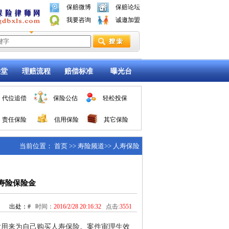
保赔微博
保赔论坛
我要咨询
诚邀加盟
课堂
理赔流程
赔偿标准
曝光台
代位追偿
保险公估
轻松投保
责任保险
信用保险
其它保险
当前位置： 首页 >> 寿险频道>> 人寿保险
寿险保险金
出处：#
时间：
2016/2/28 20:16:32
点击:
3551
用来为自己购买人寿保险。案件审理生效