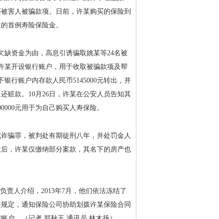
还被害人被骗款项。日前，许某购买的保险到
拨的首例寿险保险金。
布行欠缺资金为由，高息引诱骗取姚某等24名被
某之子许某开设银行账户，用于收取被骗款项及帮
银行账户内存款人民币5145000元转出，并
赃款。10月26日，许某在公安人员告知其
0000元用于为自己购买人寿保险。
诈骗罪，被判处有期徒刑八年，并处罚金人
效后，许某仅缴纳部分案款，其名下的房产也
责人介绍，2013年7月，他们依法冻结了
关规定，通知保险公司协助划拨许某保险合同
账户。（记者 郑秋玉 通讯员 林木扬）